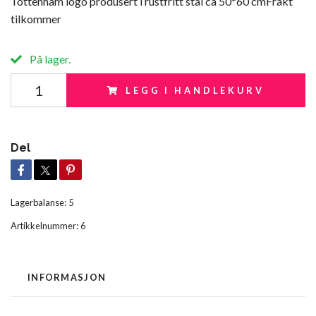
Tottenham logo produsert i rustfritt stål ca 50*60 cmFrakt
tilkommer
På lager.
LEGG I HANDLEKURV
Del
Lagerbalanse:
5
Artikkelnummer:
6
INFORMASJON